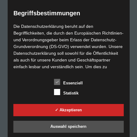
Produkte & Lösungen
Temperaturfühler
Begriffsbestimmungen
Entwicklung
Industrie / Wärmebehandlung
Die Datenschutzerklärung beruht auf den
Kalibrierlabor
Begrifflichkeiten, die durch den Europäischen Richtlinien-
und Verordnungsgeber beim Erlass der Datenschutz-
Nadcap, SAE AMS 2750
Grundverordnung (DS-GVO) verwendet wurden. Unsere
Datenschutzerklärung soll sowohl für die Öffentlichkeit
als auch für unsere Kunden und Geschäftspartner
Service
einfach lesbar und verständlich sein. Um dies zu
Beratung
gewährleisten, möchten wir vorab die verwendeten
Bestandsaufnahme
Begrifflichkeiten erläutern.
Essenziell
Vorbereitung auf Zertifizierungen
Statistik
Temperaturmessungen
Wir verwenden in dieser Datenschutzerklärung unter
anderem die folgenden Begriffe:
Umbaumaßnahmen
✓ Akzeptieren
a) personenbezogene Daten
Über die K. Meyer R.M.S GmbH
Personenbezogene Daten sind alle Informationen, die
Auswahl speichern
Unternehmen
sich auf eine identifizierte oder identifizierbare natürliche