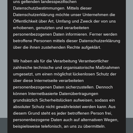
entfernen.
uns geltenden landesspezifischen
Datenschutzbestimmungen. Mittels dieser
Haftung für Inhalt:
Datenschutzerklärung möchte unser Unternehmen die
Die Inhalte unserer Seiten wurden mit größter Sorgfalt erstellt. Für
Öffentlichkeit über Art, Umfang und Zweck der von uns
die Richtigkeit, Vollständigkeit und Aktualität der Inhalte können
erhobenen, genutzten und verarbeiteten
wir jedoch keine Gewähr übernehmen. Als Diensteanbieter sind wir
personenbezogenen Daten informieren. Ferner werden
für eigene Inhalte auf diesen Seiten nach den allgemeinen Gesetzen
betroffene Personen mittels dieser Datenschutzerklärung
verantwortlich. Wir sind als Diensteanbieter jedoch nicht
über die ihnen zustehenden Rechte aufgeklärt.
verpflichtet, übermittelte oder gespeicherte fremde Informationen
zu überwachen oder nach Umständen zu forschen, die auf eine
Wir haben als für die Verarbeitung Verantwortlicher
rechtswidrige Tätigkeit hinweisen. Verpflichtungen zur Entfernung
zahlreiche technische und organisatorische Maßnahmen
oder Sperrung der Nutzung von Informationen nach den
umgesetzt, um einen möglichst lückenlosen Schutz der
allgemeinen Gesetzen bleiben hiervon unberührt. Eine
über diese Internetseite verarbeiteten
diesbezügliche Haftung ist jedoch erst ab dem Zeitpunkt der
personenbezogenen Daten sicherzustellen. Dennoch
Kenntnis einer konkreten Rechtsverletzung möglich. Bei
können Internetbasierte Datenübertragungen
Bekanntwerden von entsprechenden Rechtsverletzungen werden
grundsätzlich Sicherheitslücken aufweisen, sodass ein
wir diese Inhalte umgehend entfernen.
absoluter Schutz nicht gewährleistet werden kann. Aus
diesem Grund steht es jeder betroffenen Person frei,
personenbezogene Daten auch auf alternativen Wegen,
beispielsweise telefonisch, an uns zu übermitteln.