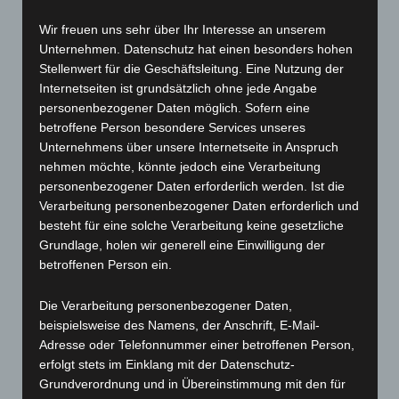
Registereintrag:
Wir freuen uns sehr über Ihr Interesse an unserem
Registergericht: Amtsgericht Hagen, 58097 Hagen
Unternehmen. Datenschutz hat einen besonders hohen
Registernummer: HRB 2422
Stellenwert für die Geschäftsleitung. Eine Nutzung der
Umsatzsteuer-ID:
DE125 132 228
Internetseiten ist grundsätzlich ohne jede Angabe
personenbezogener Daten möglich. Sofern eine
Aufsichtsbehörde:
betroffene Person besondere Services unseres
Haftungsausschluss
Unternehmens über unsere Internetseite in Anspruch
Haftung für Links:
nehmen möchte, könnte jedoch eine Verarbeitung
Unser Angebot enthält Links zu externen Webseiten Dritter, auf
personenbezogener Daten erforderlich werden. Ist die
deren Inhalte wir keinen Einfluss haben. Deshalb können wir für
Verarbeitung personenbezogener Daten erforderlich und
diese fremden Inhalte auch keine Gewähr übernehmen. Für die
besteht für eine solche Verarbeitung keine gesetzliche
Inhalte der verlinkten Seiten ist stets der jeweilige Anbieter oder
Grundlage, holen wir generell eine Einwilligung der
Betreiber der Seiten verantwortlich. Die verlinkten Seiten wurden
betroffenen Person ein.
zum Zeitpunkt der Verlinkung auf mögliche Rechtsverstöße
überprüft. Rechtswidrige Inhalte waren zum Zeitpunkt der
Die Verarbeitung personenbezogener Daten,
Verlinkung nicht erkennbar. Eine permanente inhaltliche Kontrolle
beispielsweise des Namens, der Anschrift, E-Mail-
der verlinkten Seiten ist jedoch ohne konkrete Anhaltspunkte einer
Adresse oder Telefonnummer einer betroffenen Person,
Rechtsverletzung nicht zumutbar. Bei Bekanntwerden von
erfolgt stets im Einklang mit der Datenschutz-
Rechtsverletzungen werden wir derartige Links umgehend
Grundverordnung und in Übereinstimmung mit den für