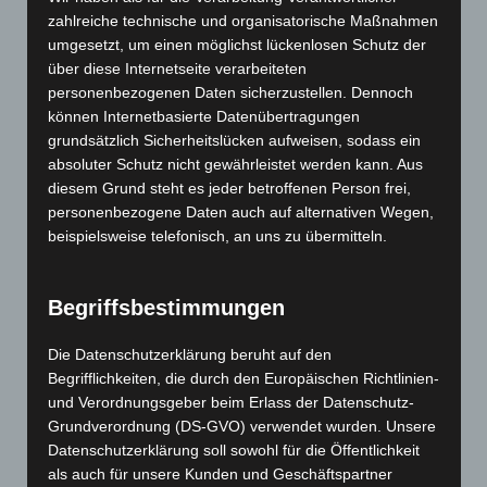
zahlreiche technische und organisatorische Maßnahmen
Erfahrung in unser Unternehmen einbringen und
umgesetzt, um einen möglichst lückenlosen Schutz der
weiterentwickeln. Dafür ist eine gesunde
über diese Internetseite verarbeiteten
personenbezogenen Daten sicherzustellen. Dennoch
Mischung aus der Erfahrung langjähriger
können Internetbasierte Datenübertragungen
Mitarbeiter und der Dynamik junger Mitarbeiter
grundsätzlich Sicherheitslücken aufweisen, sodass ein
absoluter Schutz nicht gewährleistet werden kann. Aus
sehr wichtig. Als Team setzen wir auf kurze Wege,
diesem Grund steht es jeder betroffenen Person frei,
klare Verantwortlichkeiten und effiziente
personenbezogene Daten auch auf alternativen Wegen,
beispielsweise telefonisch, an uns zu übermitteln.
Schnittstellen.
Begriffsbestimmungen
Die Datenschutzerklärung beruht auf den
Ihre Ansprechpartner
Begrifflichkeiten, die durch den Europäischen Richtlinien-
Unsere Mitarbeiter sind belastbare Teamplayer mit
und Verordnungsgeber beim Erlass der Datenschutz-
viel Spaß an der Arbeit…
Grundverordnung (DS-GVO) verwendet wurden. Unsere
Datenschutzerklärung soll sowohl für die Öffentlichkeit
als auch für unsere Kunden und Geschäftspartner
Zu den Ansprechpartnern