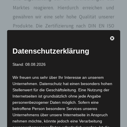
Marktes reagieren. Hierdurch erreichen und
gewähren wir eine sehr hohe Qualität unserer
Produkte. Die Zertifizierung nach DIN EN ISO
9001 : 2000 ist seit 2001 fest im Unternehmen
verankert.
Auf Wunsch werden für alle
Datenschutzerklärung
Temperaturfühler akkreditierte Kalibrierscheine
oder Werkskalibrierscheine im hauseigenen Labor
Stand: 08.08.2026
erstellt.
Wir freuen uns sehr über Ihr Interesse an unserem
Unternehmen. Datenschutz hat einen besonders hohen
Stellenwert für die Geschäftsleitung. Eine Nutzung der
Internetseiten ist grundsätzlich ohne jede Angabe
personenbezogener Daten möglich. Sofern eine
betroffene Person besondere Services unseres
Unternehmens über unsere Internetseite in Anspruch
nehmen möchte, könnte jedoch eine Verarbeitung