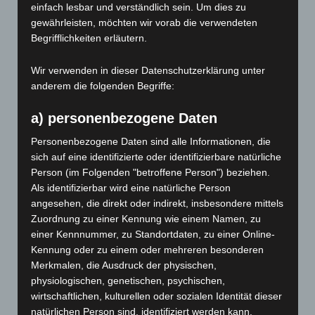
einfach lesbar und verständlich sein. Um dies zu
gewährleisten, möchten wir vorab die verwendeten
Begrifflichkeiten erläutern.
Wir verwenden in dieser Datenschutzerklärung unter
anderem die folgenden Begriffe:
Karriere machen
a) personenbezogene Daten
Für die Unterstützung in unserem Serviceteam
suchen wir…
Personenbezogene Daten sind alle Informationen, die
sich auf eine identifizierte oder identifizierbare natürliche
Zu den Jobs
Person (im Folgenden "betroffene Person") beziehen.
Als identifizierbar wird eine natürliche Person
angesehen, die direkt oder indirekt, insbesondere mittels
Zuordnung zu einer Kennung wie einem Namen, zu
einer Kennnummer, zu Standortdaten, zu einer Online-
Kennung oder zu einem oder mehreren besonderen
Downloadbereich
Merkmalen, die Ausdruck der physischen,
physiologischen, genetischen, psychischen,
Für Sie mit einem Klick erreichbar…
wirtschaftlichen, kulturellen oder sozialen Identität dieser
natürlichen Person sind, identifiziert werden kann.