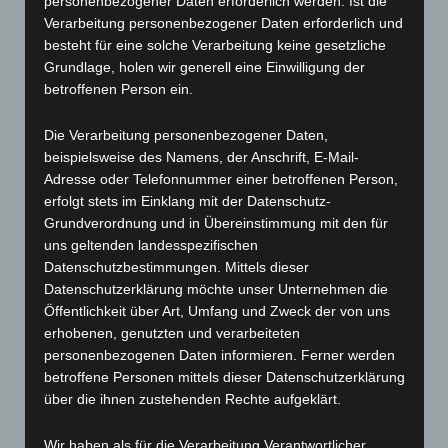
personenbezogener Daten erforderlich werden. Ist die
Verarbeitung personenbezogener Daten erforderlich und
besteht für eine solche Verarbeitung keine gesetzliche
Grundlage, holen wir generell eine Einwilligung der
betroffenen Person ein.
Durch die steigenden Anforderungen der
Die Verarbeitung personenbezogener Daten,
unterschiedlichen Normen haben wir ein weiteres
beispielsweise des Namens, der Anschrift, E-Mail-
Aufgabengebiet, die Dienstleistung, für unsere
Adresse oder Telefonnummer einer betroffenen Person,
Kunden vor Ort aufgebaut. Neben der Beratung
erfolgt stets im Einklang mit der Datenschutz-
Grundverordnung und in Übereinstimmung mit den für
gehören zum Beispiel auch die Wartung von
uns geltenden landesspezifischen
wärmetechnischen Anlagen,
Datenschutzbestimmungen. Mittels dieser
Datenschutzerklärung möchte unser Unternehmen die
Restsauerstoffmessungen, Schleppmessungen,
Öffentlichkeit über Art, Umfang und Zweck der von uns
Visualisierungen sowie Optimierung der Anlagen
erhobenen, genutzten und verarbeiteten
personenbezogenen Daten informieren. Ferner werden
zu unserem Aufgabengebiet.
betroffene Personen mittels dieser Datenschutzerklärung
über die ihnen zustehenden Rechte aufgeklärt.
Unsere Mitarbeiter sind Experten auf ihrem
Gebiet. Menschen, die ihr Wissen und ihre
Wir haben als für die Verarbeitung Verantwortlicher