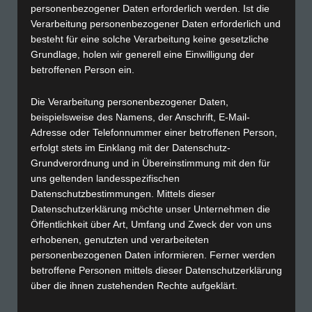
personenbezogener Daten erforderlich werden. Ist die
Produkte & Lösungen
Verarbeitung personenbezogener Daten erforderlich und
Temperaturfühler
besteht für eine solche Verarbeitung keine gesetzliche
Entwicklung
Grundlage, holen wir generell eine Einwilligung der
betroffenen Person ein.
Industrie / Wärmebehandlung
Kalibrierlabor
Die Verarbeitung personenbezogener Daten,
Nadcap, SAE AMS 2750
beispielsweise des Namens, der Anschrift, E-Mail-
Adresse oder Telefonnummer einer betroffenen Person,
erfolgt stets im Einklang mit der Datenschutz-
Service
Grundverordnung und in Übereinstimmung mit den für
Beratung
uns geltenden landesspezifischen
Bestandsaufnahme
Datenschutzbestimmungen. Mittels dieser
Datenschutzerklärung möchte unser Unternehmen die
Vorbereitung auf Zertifizierungen
Öffentlichkeit über Art, Umfang und Zweck der von uns
Temperaturmessungen
erhobenen, genutzten und verarbeiteten
Umbaumaßnahmen
personenbezogenen Daten informieren. Ferner werden
betroffene Personen mittels dieser Datenschutzerklärung
über die ihnen zustehenden Rechte aufgeklärt.
Über die K. Meyer R.M.S GmbH